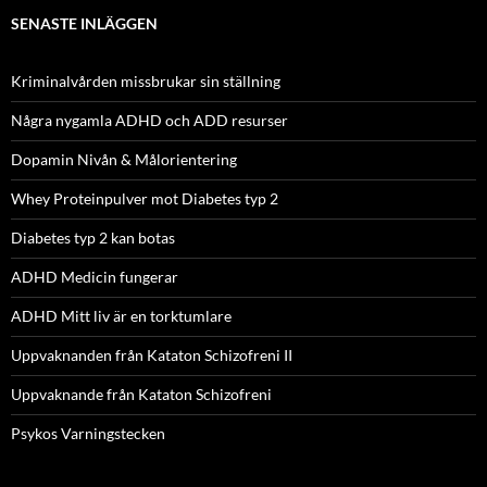
SENASTE INLÄGGEN
Kriminalvården missbrukar sin ställning
Några nygamla ADHD och ADD resurser
Dopamin Nivån & Målorientering
Whey Proteinpulver mot Diabetes typ 2
Diabetes typ 2 kan botas
ADHD Medicin fungerar
ADHD Mitt liv är en torktumlare
Uppvaknanden från Kataton Schizofreni II
Uppvaknande från Kataton Schizofreni
Psykos Varningstecken