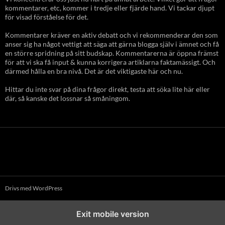
kommentarer, etc, kommer i tredje eller fjärde hand. Vi tackar djupt
för visad förståelse för det.
Kommentarer kräver en aktiv debatt och vi rekommenderar den som
anser sig ha något vettigt att säga att gärna blogga själv i ämnet och få
en större spridning på sitt budskap. Kommentarerna är öppna främst
för att vi ska få input & kunna korrigera artiklarna faktamässigt. Och
därmed hålla en bra nivå. Det är det viktigaste här och nu.
Hittar du inte svar på dina frågor direkt, testa att söka lite här eller
där, så kanske det lossnar så småningom.
Drivs med WordPress
Exit mobile version