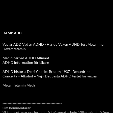
DAMP ADD
Vad är ADD
Vad är ADHD
-
Har du Vuxen ADHD Test
Metamina
Dexamfetamin
-
Mediciner vid ADHD Allmänt
-
ADHD information för läkare
ADHD historia Del 4 Charles Bradley 1937 - Benzedrine
-
Concerta + Alkohol = Nej
-
Det bästa ADHD testet för vuxna
Metamfetamin Meth
-----------------------------------------------
Om kommentarer
Vi koncentrerar oss just nu hårt på annat arbete. Vilket gör att frågor