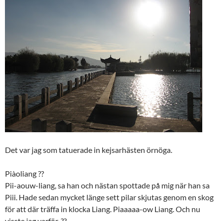
Det var jag som tatuerade in kejsarhästen örnöga.
Piàoliang
??
Pii-aouw-liang, sa han och nästan spottade på mig när han sa
Piii. Hade sedan mycket länge sett pilar skjutas genom en skog
för att där träffa in klocka Liang. Piaaaaa-ow Liang. Och nu
visste jag varför. ??