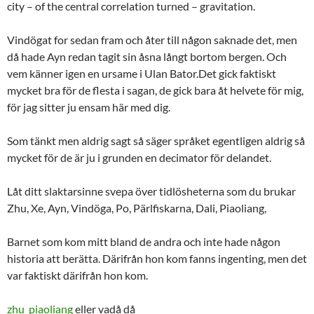
city – of the central correlation turned – gravitation.
Vindögat for sedan fram och åter till någon saknade det, men
då hade Ayn redan tagit sin åsna långt bortom bergen. Och
vem känner igen en ursame i Ulan Bator.Det gick faktiskt
mycket bra för de flesta i sagan, de gick bara åt helvete för mig,
för jag sitter ju ensam här med dig.
Som tänkt men aldrig sagt så säger språket egentligen aldrig så
mycket för de är ju i grunden en decimator för delandet.
Låt ditt slaktarsinne svepa över tidlösheterna som du brukar
Zhu, Xe, Ayn, Vindöga, Po, Pärlfiskarna, Dali, Piaoliang,
Barnet som kom mitt bland de andra och inte hade någon
historia att berätta. Därifrån hon kom fanns ingenting, men det
var faktiskt därifrån hon kom.
zhu piaoliang
eller vadå då