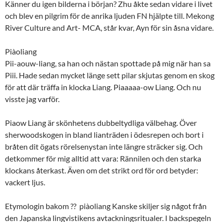
Känner du igen bilderna i början? Zhu åkte sedan vidare i livet
och blev en pilgrim för de anrika ljuden FN hjälpte till. Mekong
River Culture and Art- MCA, står kvar, Ayn för sin åsna vidare.
Piàoliang
Pii-aouw-liang, sa han och nästan spottade på mig när han sa
Piii. Hade sedan mycket länge sett pilar skjutas genom en skog
för att där träffa in klocka Liang. Piaaaaa-ow Liang. Och nu
visste jag varför.
Piaow Liang är skönhetens dubbeltydliga välbehag. Över
sherwoodskogen in bland lianträden i ödesrepen och bort i
bråten dit ögats rörelsenystan inte längre sträcker sig. Och
detkommer för mig alltid att vara: Rännilen och den starka
klockans återkast. Även om det strikt ord för ord betyder:
vackert ljus.
Etymologin bakom ?? piàoliang Kanske skiljer sig något från
den Japanska lingvistikens avtackningsritualer. I backspegeln