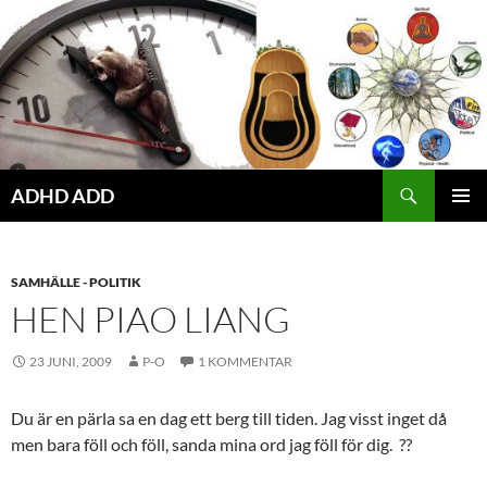
Hoppa
till
innehåll
ADHD ADD
PRIMÄR
MENY
SAMHÄLLE - POLITIK
HEN PIAO LIANG
23 JUNI, 2009
P-O
1 KOMMENTAR
Du är en pärla sa en dag ett berg till tiden. Jag visst inget då
men bara föll och föll, sanda mina ord jag föll för dig. ??