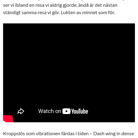
ser vi ibland en resa vi aldrig gjorde, ändå är det nästan
ständigt samma resa vi gör. Lukten av minnet som för.
Kroppslös som vibrationen färdas i tiden – Dash wing in dense