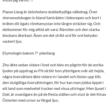
Piaow Liang är skönhetens dubbeltydliga välbehag. Över
sherwoodskogen in bland lianträden i ödesrepen och bort i
bråten dit ögats rörelsenystan inte längre sträcker sig. Och
detkommer för mig alltid att vara: Rännilen och den starka
klockans återkast. Även om det strikt ord för ord betyder:
vackert ljus.
Etymologin bakom ?? piàoliang
Zhu åkte sedan vidare i livet och blev en pilgrim för de anrika
ljuden på uppdrag av FN så blir hon ytterligare svår att hejda,
några översättare åkte vidare in i landet och löstes upp tills
den slutgiltiga översättningen, för hur kan man jobba öppet i
ett land som medvetet trycker ned vissa yttringar. Men ljuset i
Dali, är ovanligare än på de flesta ställen och visst är det Kinas
Österlen med urnor av färgat ljus.