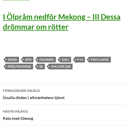
I Ölpråm nedför Mekong – III Dessa
drömmar om rötter
ADHD
AYN
DADAWA
DALI
P-O
PIAO LIANG
PÄRLFISKARNA
XE
ZHU ZHE QIN
Inläggsnavigering
FÖREGÅENDE INLÄGG
Gnulla döden i allmänhetens tjänst
NÄSTA INLÄGG
Kela med Gleoog