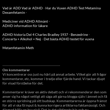
Vad är ADD
Vad är ADHD
-
Har du Vuxen ADHD Test
Metamina
Dexamfetamin
-
Mediciner vid ADHD Allmänt
-
ADHD information för läkare
ADHD historia Del 4 Charles Bradley 1937 - Benzedrine
-
Concerta + Alkohol = Nej
-
Det bästa ADHD testet för vuxna
Metamfetamin Meth
-----------------------------------------------
Om kommentarer
Vi koncentrerar oss just nu hårt på annat arbete. Vilket gör att frågor
kommentarer, etc, kommer i tredje eller fjärde hand. Vi tackar djupt
för visad förståelse för det.
Kommentarer kräver en aktiv debatt och vi rekommenderar den som
anser sig ha något vettigt att säga att gärna blogga själv i ämnet och få
en större spridning på sitt budskap. Kommentarerna är öppna främst
för att vi ska få input & kunna korrigera artiklarna faktamässigt. Och
därmed hålla en bra nivå. Det är det viktigaste här och nu.