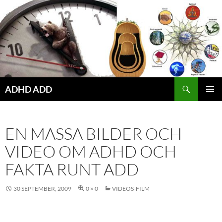
Hoppa
till
innehåll
ADHD ADD
PRIMÄR
MENY
EN MASSA BILDER OCH
VIDEO OM ADHD OCH
FAKTA RUNT ADD
30 SEPTEMBER, 2009
0 × 0
VIDEOS-FILM