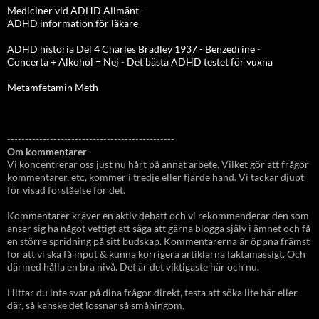
Mediciner vid ADHD Allmänt
-
ADHD information för läkare
ADHD historia Del 4 Charles Bradley 1937 - Benzedrine
-
Concerta + Alkohol = Nej
-
Det bästa ADHD testet för vuxna
Metamfetamin Meth
-----------------------------------------------
Om kommentarer
Vi koncentrerar oss just nu hårt på annat arbete. Vilket gör att frågor
kommentarer, etc, kommer i tredje eller fjärde hand. Vi tackar djupt
för visad förståelse för det.
Kommentarer kräver en aktiv debatt och vi rekommenderar den som
anser sig ha något vettigt att säga att gärna blogga själv i ämnet och få
en större spridning på sitt budskap. Kommentarerna är öppna främst
för att vi ska få input & kunna korrigera artiklarna faktamässigt. Och
därmed hålla en bra nivå. Det är det viktigaste här och nu.
Hittar du inte svar på dina frågor direkt, testa att söka lite här eller
där, så kanske det lossnar så småningom.