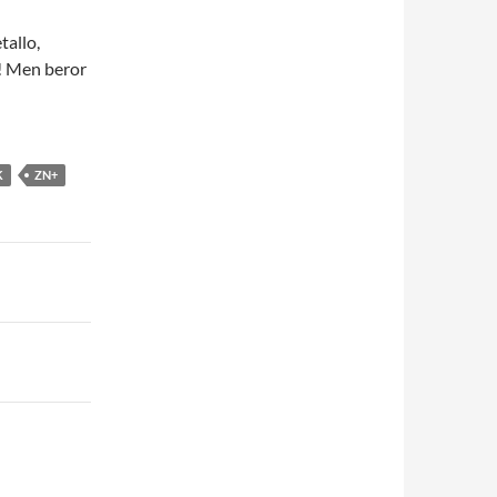
allo,
n! Men beror
K
ZN+