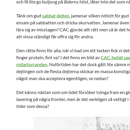
och få lite go buljong på ålderns höst, låter inte det som n
Tänk om gud
sabbat
dejten
, jamenar vilken nitlott för gud 
ensam på sabbatten och dricka skurvatten. Jamenar även 
lära sig av misstagen? CAC gjorde allt rätt men så är det h
att vissa ständigt får offra sig för andra.
Den rätte finns för alla, när vi bad om ett tecken fick vi det
finger protein, fint va? I det finns en bild av
CAC-heligt up
rollartorranden
. Nuförtiden har det dock gått lite sämre 
dejtingen och de flesta dejterna skickar en massa konstiga
något man ska acceptera egentligen, se nedan?
Det känns nästan som om ödet försöker tvinga fram en gl
laxering på några fronter, men är det verkligen så vettigt i
tider som dessa?