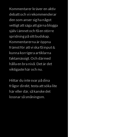
Kommentarer kräver en aktiv
debatt och vi rekommenderar
den som anser sig ha något
vettigt att säga att gärna blogga
själv i ämnet och få en större
spridning på sitt budskap.
Kommentarerna är öppna
främst för att vi ska få input &
kunna korrigera artiklarna
faktamässigt. Och därmed
hålla en bra nivå. Det är det
viktigaste här och nu.
Hittar du inte svar på dina
frågor direkt, testa att söka lite
här eller där, så kanske det
lossnar så småningom.