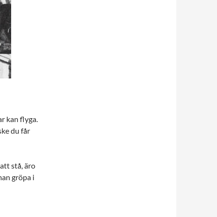
ar kan flyga.
ske du får
tt stå, äro
man gröpa i