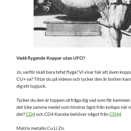
Vadå flygande Koppar utan UFO?
Jo, varför skall bara tefat flyga? Vi visar här att även kopp
CU+ va? Tittar du på videon och tycker den är botten kan
dig ett tupjuck.
Tycker du den är toppen så fråga dig vad som får kammen a
det icke samma medel som hindrar ögot från kollaps när 
det?
CD4
och CD4 Kanske behöver något från
CD44
Matrix metallo Cu Li Zn.