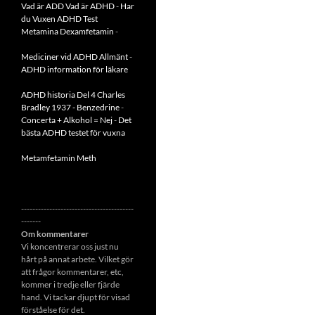
Vad är ADD
Vad är ADHD
-
Har
du Vuxen ADHD Test
Metamina Dexamfetamin
-
Mediciner vid ADHD Allmänt
-
ADHD information för läkare
ADHD historia Del 4 Charles
Bradley 1937 - Benzedrine
-
Concerta + Alkohol = Nej
-
Det
bästa ADHD testet för vuxna
Metamfetamin Meth
----------------------------------------
-------
Om kommentarer
Vi koncentrerar oss just nu
hårt på annat arbete. Vilket gör
att frågor kommentarer, etc,
kommer i tredje eller fjärde
hand. Vi tackar djupt för visad
förståelse för det.