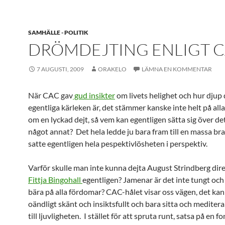
SAMHÄLLE - POLITIK
DRÖMDEJTING ENLIGT 
7 AUGUSTI, 2009
ORAKELO
LÄMNA EN KOMMENTAR
När CAC gav
gud insikter
om livets helighet och hur djup
egentliga kärleken är, det stämmer kanske inte helt på all
om en lyckad dejt, så vem kan egentligen sätta sig över d
något annat? Det hela ledde ju bara fram till en massa br
satte egentligen hela pespektivlösheten i perspektiv.
Varför skulle man inte kunna dejta August Strindberg dire
Fittja Bingohall
egentligen? Jamenar är det inte tungt och
bära på alla fördomar? CAC-hålet visar oss vägen, det kan
oändligt skänt och insiktsfullt och bara sitta och meditera
till ljuvligheten. I stället för att spruta runt, satsa på en fo