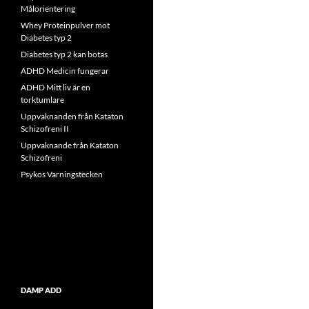
Målorientering
Whey Proteinpulver mot
Diabetes typ 2
Diabetes typ 2 kan botas
ADHD Medicin fungerar
ADHD Mitt liv är en
torktumlare
Uppvaknanden från Kataton
Schizofreni II
Uppvaknande från Kataton
Schizofreni
Psykos Varningstecken
DAMP ADD