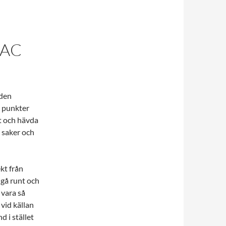
CAC
 den
a punkter
et och hävda
a saker och
kt från
 gå runt och
 vara så
 vid källan
nd i stället