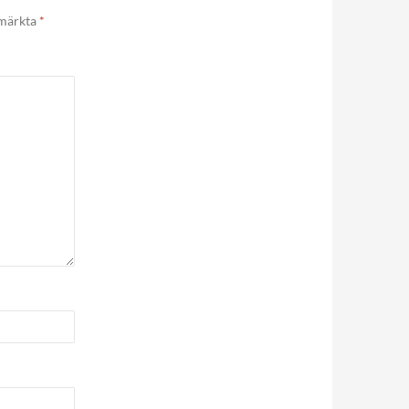
 märkta
*