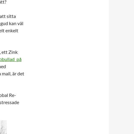
ått?
att sitta
gud kan väl
elt enkelt
, ett Zink
pbullad på
med
 mail, är det
obal Re-
 stressade