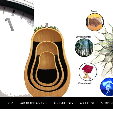
OM
VAD ÄR ADD ADHD
ADHD HISTORY
ADHD TEST
MEDICIN