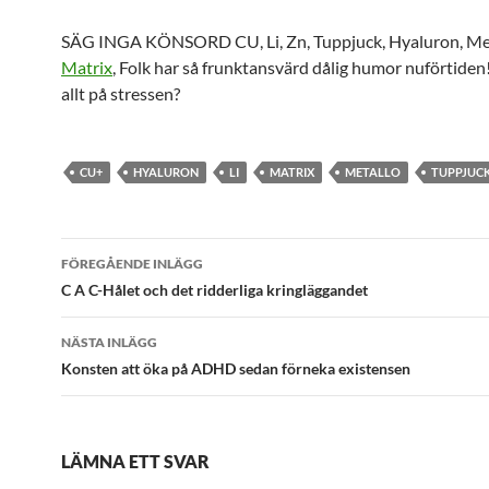
SÄG INGA KÖNSORD CU, Li, Zn, Tuppjuck, Hyaluron, Met
Matrix
, Folk har så frunktansvärd dålig humor nuförtide
allt på stressen?
CU+
HYALURON
LI
MATRIX
METALLO
TUPPJUC
Inläggsnavigering
FÖREGÅENDE INLÄGG
C A C-Hålet och det ridderliga kringläggandet
NÄSTA INLÄGG
Konsten att öka på ADHD sedan förneka existensen
LÄMNA ETT SVAR