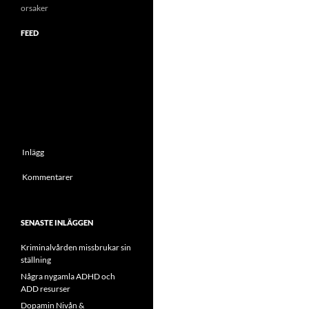
orsaker
FEED
Inlägg
Kommentarer
SENASTE INLÄGGEN
Kriminalvården missbrukar sin
ställning
Några nygamla ADHD och
ADD resurser
Dopamin Nivån &