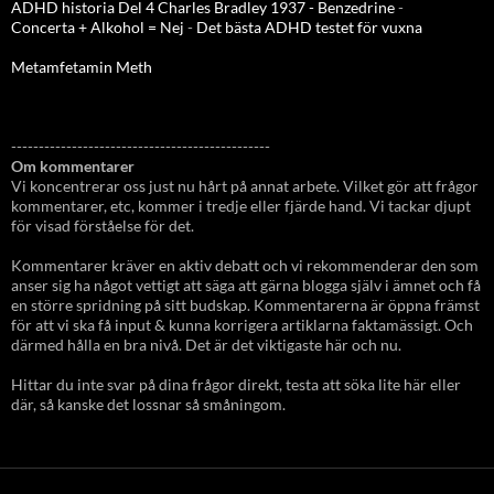
ADHD historia Del 4 Charles Bradley 1937 - Benzedrine
-
Concerta + Alkohol = Nej
-
Det bästa ADHD testet för vuxna
Metamfetamin Meth
-----------------------------------------------
Om kommentarer
Vi koncentrerar oss just nu hårt på annat arbete. Vilket gör att frågor
kommentarer, etc, kommer i tredje eller fjärde hand. Vi tackar djupt
för visad förståelse för det.
Kommentarer kräver en aktiv debatt och vi rekommenderar den som
anser sig ha något vettigt att säga att gärna blogga själv i ämnet och få
en större spridning på sitt budskap. Kommentarerna är öppna främst
för att vi ska få input & kunna korrigera artiklarna faktamässigt. Och
därmed hålla en bra nivå. Det är det viktigaste här och nu.
Hittar du inte svar på dina frågor direkt, testa att söka lite här eller
där, så kanske det lossnar så småningom.