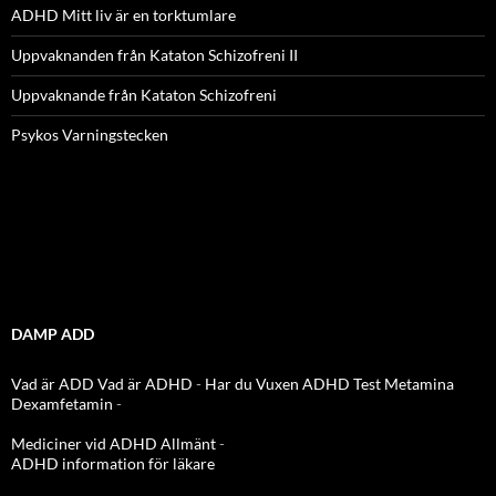
ADHD Mitt liv är en torktumlare
Uppvaknanden från Kataton Schizofreni II
Uppvaknande från Kataton Schizofreni
Psykos Varningstecken
DAMP ADD
Vad är ADD
Vad är ADHD
-
Har du Vuxen ADHD Test
Metamina
Dexamfetamin
-
Mediciner vid ADHD Allmänt
-
ADHD information för läkare