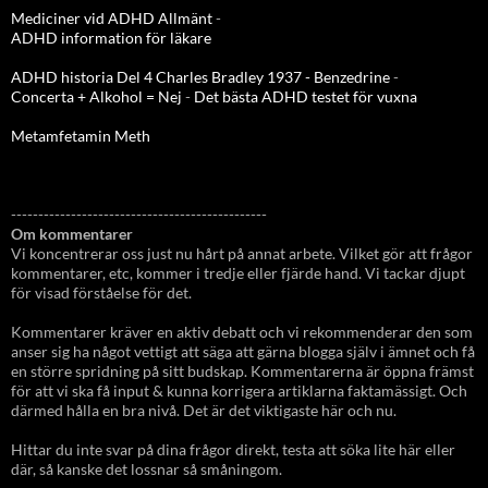
Mediciner vid ADHD Allmänt
-
ADHD information för läkare
ADHD historia Del 4 Charles Bradley 1937 - Benzedrine
-
Concerta + Alkohol = Nej
-
Det bästa ADHD testet för vuxna
Metamfetamin Meth
-----------------------------------------------
Om kommentarer
Vi koncentrerar oss just nu hårt på annat arbete. Vilket gör att frågor
kommentarer, etc, kommer i tredje eller fjärde hand. Vi tackar djupt
för visad förståelse för det.
Kommentarer kräver en aktiv debatt och vi rekommenderar den som
anser sig ha något vettigt att säga att gärna blogga själv i ämnet och få
en större spridning på sitt budskap. Kommentarerna är öppna främst
för att vi ska få input & kunna korrigera artiklarna faktamässigt. Och
därmed hålla en bra nivå. Det är det viktigaste här och nu.
Hittar du inte svar på dina frågor direkt, testa att söka lite här eller
där, så kanske det lossnar så småningom.