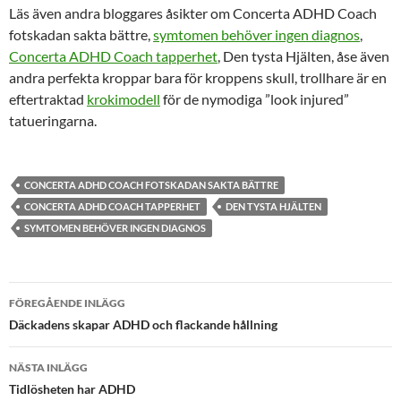
Läs även andra bloggares åsikter om Concerta ADHD Coach
fotskadan sakta bättre,
symtomen behöver ingen diagnos
,
Concerta ADHD Coach tapperhet
, Den tysta Hjälten, åse även
andra perfekta kroppar bara för kroppens skull, trollhare är en
eftertraktad
krokimodell
för de nymodiga ”look injured”
tatueringarna.
CONCERTA ADHD COACH FOTSKADAN SAKTA BÄTTRE
CONCERTA ADHD COACH TAPPERHET
DEN TYSTA HJÄLTEN
SYMTOMEN BEHÖVER INGEN DIAGNOS
Inläggsnavigering
FÖREGÅENDE INLÄGG
Däckadens skapar ADHD och flackande hållning
NÄSTA INLÄGG
Tidlösheten har ADHD