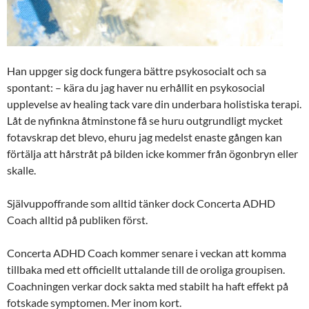
Han uppger sig dock fungera bättre psykosocialt och sa
spontant: – kära du jag haver nu erhållit en psykosocial
upplevelse av healing tack vare din underbara holistiska terapi.
Låt de nyfinkna åtminstone få se huru outgrundligt mycket
fotavskrap det blevo, ehuru jag medelst enaste gången kan
förtälja att hårstråt på bilden icke kommer från ögonbryn eller
skalle.
Självuppoffrande som alltid tänker dock Concerta ADHD
Coach alltid på publiken först.
Concerta ADHD Coach kommer senare i veckan att komma
tillbaka med ett officiellt uttalande till de oroliga groupisen.
Coachningen verkar dock sakta med stabilt ha haft effekt på
fotskade symptomen. Mer inom kort.