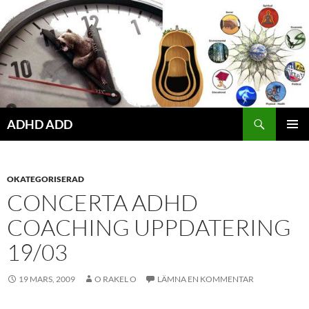
Hoppa
till
innehåll
ADHD ADD
PRIMÄR
MENY
OKATEGORISERAD
CONCERTA ADHD
COACHING UPPDATERING
19/03
19 MARS, 2009
O RAKEL O
LÄMNA EN KOMMENTAR