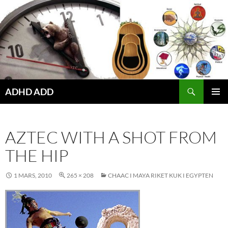
Hoppa
till
innehåll
ADHD ADD
PRIMÄR
MENY
AZTEC WITH A SHOT FROM
THE HIP
1 MARS, 2010
265 × 208
CHAAC I MAYA RIKET KUK I EGYPTEN