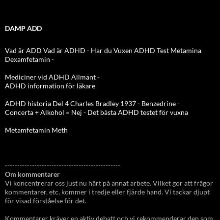
DAMP ADD
Vad är ADD
Vad är ADHD
-
Har du Vuxen ADHD Test
Metamina
Dexamfetamin
-
Mediciner vid ADHD Allmänt
-
ADHD information för läkare
ADHD historia Del 4 Charles Bradley 1937 - Benzedrine
-
Concerta + Alkohol = Nej
-
Det bästa ADHD testet för vuxna
Metamfetamin Meth
-----------------------------------------------
Om kommentarer
Vi koncentrerar oss just nu hårt på annat arbete. Vilket gör att frågor
kommentarer, etc, kommer i tredje eller fjärde hand. Vi tackar djupt
för visad förståelse för det.
Kommentarer kräver en aktiv debatt och vi rekommenderar den som