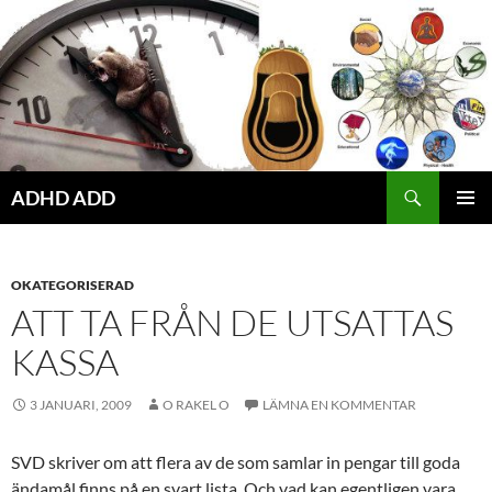
Hoppa
till
innehåll
ADHD ADD
PRIMÄR
MENY
OKATEGORISERAD
ATT TA FRÅN DE UTSATTAS
KASSA
3 JANUARI, 2009
O RAKEL O
LÄMNA EN KOMMENTAR
SVD skriver om att flera av de som samlar in pengar till goda
ändamål finns på en svart lista. Och vad kan egentligen vara