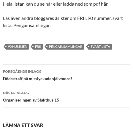
Hela listan kan du se här eller ladda ned som pdf här.
Läs även andra bloggares åsikter om FRII, 90 nummer, svart
lista, Pengainsamlingar,
90 NUMMER
FRII
PENGAINSAMLINGAR
SVART LISTA
Inläggsnavigering
FÖREGÅENDE INLÄGG
Dödsstraff på misslyckade självmord!
NÄSTA INLÄGG
Organiseringen av Slakthus 15
LÄMNA ETT SVAR