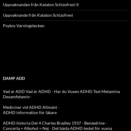
Uppvaknanden från Kataton Schizofreni II
Uppvaknande från Kataton Schizofreni
Psykos Varningstecken
DAMP ADD
Vad är ADD
Vad är ADHD
-
Har du Vuxen ADHD Test
Metamina
Dexamfetamin
-
Mediciner vid ADHD Allmänt
-
ADHD information för läkare
ADHD historia Del 4 Charles Bradley 1937 - Benzedrine
-
Concerta + Alkohol = Nej
-
Det bästa ADHD testet för vuxna