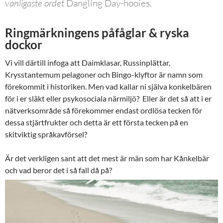
vanligaste ordet
Dangling
Day-hooies
.
Ringmärkningens påfåglar & ryska
dockor
Vi vill därtill infoga att Daimklasar, Russinplättar,
Krysstantemum pelagoner och Bingo-klyftor är namn som
förekommit i historiken. Men vad kallar ni själva konkelbären
för i er släkt eller psykosociala närmiljö? Eller är det så att i er
nätverksområde så förekommer endast ordlösa tecken för
dessa stjärtfrukter och detta är ett första tecken på en
skitviktig språkavförsel?
Är det verkligen sant att det mest är män som har Kånkelbär
och vad beror det i så fall då på?