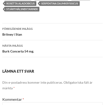
ROSETTA ALADOBICUS
SERPENTINA DAJMKRYSSICUS
STJÄRTHÅLSNEKTARINER
Inläggsnavigering
FÖREGÅENDE INLÄGG
Britney i Stan
NÄSTA INLÄGG
Burk Concerta 54 mg.
LÄMNA ETT SVAR
Din e-postadress kommer inte publiceras.
Obligatoriska fält är
märkta
*
Kommentar
*