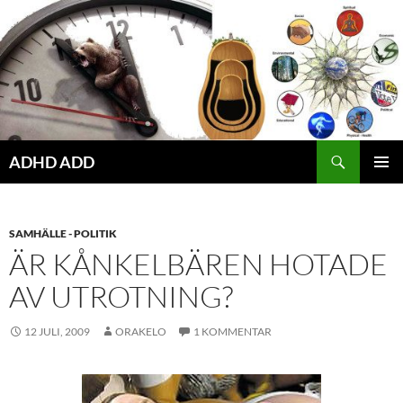
Hoppa
till
innehåll
ADHD ADD
PRIMÄR
MENY
SAMHÄLLE - POLITIK
ÄR KÅNKELBÄREN HOTADE
AV UTROTNING?
12 JULI, 2009
ORAKELO
1 KOMMENTAR