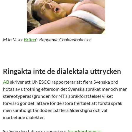
M in M ser
Br
ü
no
’s Rappande Chokladbakelser
Ringakta inte de dialektala uttrycken
AB
skriver att UNESCO rapporterar att flera Svenska ord
hotas av utrotning eftersom det Svenska språket mer och mer
stereotyperas (grunden för NT’s språkförståelse) vilket
förvisso gör det lättare för de stora flertalet att förstå språk
men samtidigt tar döden på flera ålderstigna och väl
inarbetade dialekter.
Se även den tidigare rapporten:
Transkontinental