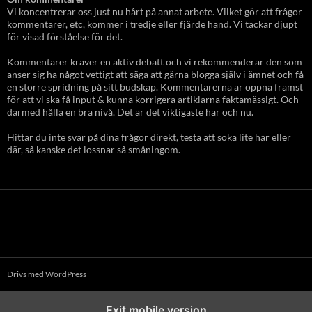
Vi koncentrerar oss just nu hårt på annat arbete. Vilket gör att frågor
kommentarer, etc, kommer i tredje eller fjärde hand. Vi tackar djupt
för visad förståelse för det.
Kommentarer kräver en aktiv debatt och vi rekommenderar den som
anser sig ha något vettigt att säga att gärna blogga själv i ämnet och få
en större spridning på sitt budskap. Kommentarerna är öppna främst
för att vi ska få input & kunna korrigera artiklarna faktamässigt. Och
därmed hålla en bra nivå. Det är det viktigaste här och nu.
Hittar du inte svar på dina frågor direkt, testa att söka lite här eller
där, så kanske det lossnar så småningom.
Drivs med WordPress
Exit mobile version