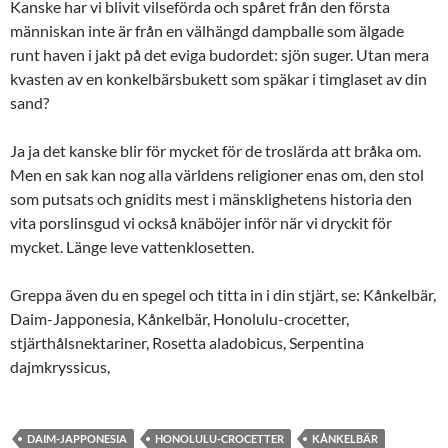
Kanske har vi blivit vilseförda och spåret från den första
människan inte är från en välhängd dampballe som älgade
runt haven i jakt på det eviga budordet: sjön suger. Utan mera
kvasten av en konkelbärsbukett som späkar i timglaset av din
sand?
Ja ja det kanske blir för mycket för de troslärda att bråka om.
Men en sak kan nog alla världens religioner enas om, den stol
som putsats och gnidits mest i mänsklighetens historia den
vita porslinsgud vi också knäböjer inför när vi dryckit för
mycket. Länge leve vattenklosetten.
Greppa även du en spegel och titta in i din stjärt, se: Kånkelbär,
Daim-Japponesia, Kånkelbär, Honolulu-crocetter,
stjärthålsnektariner, Rosetta aladobicus, Serpentina
dajmkryssicus,
DAIM-JAPPONESIA
HONOLULU-CROCETTER
KÅNKELBÄR