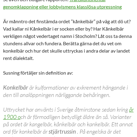
genomklappning eller lobbyismens klasslösa utpressning
Är månntro det finstämda ordet ”kånkelbär” på väg att dö ut?
Vad kallar ni Kånkelbär i er socken eller by? Har Kånkelbär
verkligen något vedertaget namn i Stocholm? Låt oss ta denna
stundens allvar och fundera. Berätta gärna det du vet om
konkelbär och hur det skulle uttryckas i andra delar av landet
rent dialektalt.
Susning förtäljer sin definition av:
Konkelbär
är kulformationer av exkrement hängande i
den till analöppningen närliggande behåringen.
Uttrycket har använts i Sverige åtminstone sedan kring
år
1900 o
ch är förmodligen betydligt äldre än så. Varianter
på ordet är kangelbär, kånkelbär och kankelbär. Ett annat
ord för konkelbär är
stjärtrussin
. På engelska är det