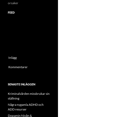
orsaker
FEED
Inlägg
Kommentarer
SENASTE INLÄGGEN
Kriminalvården missbrukar sin
ställning
Några nygamla ADHD och
ADD resurser
Dopamin Nivån &