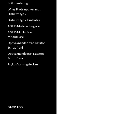
Målorientering
Whey Proteinpulver mot
Diabetes typ 2
Diabetes typ 2 kan botas
ADHD Medicin fungerar
ADHD Mitt liv är en
torktumlare
Uppvaknanden från Kataton
Schizofreni II
Uppvaknande från Kataton
Schizofreni
Psykos Varningstecken
DAMP ADD