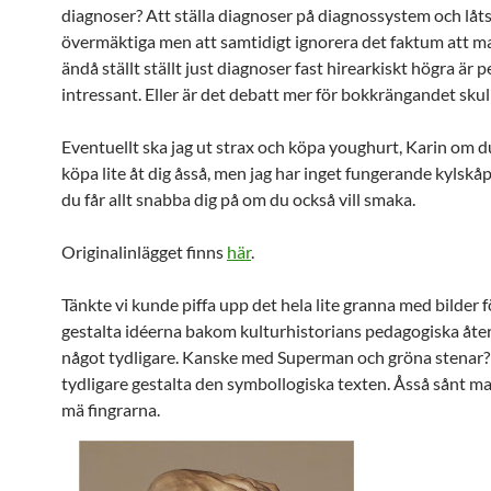
diagnoser? Att ställa diagnoser på diagnossystem och låts
övermäktiga men att samtidigt ignorera det faktum att ma
ändå ställt ställt just diagnoser fast hirearkiskt högra är 
intressant. Eller är det debatt mer för bokkrängandet skul
Eventuellt ska jag ut strax och köpa youghurt, Karin om du
köpa lite åt dig åsså, men jag har inget fungerande kylskåp
du får allt snabba dig på om du också vill smaka.
Originalinlägget finns
här
.
Tänkte vi kunde piffa upp det hela lite granna med bilder 
gestalta idéerna bakom kulturhistorians pedagogiska åte
något tydligare. Kanske med Superman och gröna stenar? 
tydligare gestalta den symbollogiska texten. Åsså sånt m
mä fingrarna.