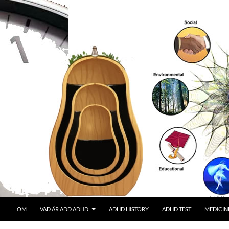
OM
VAD ÄR ADD ADHD
ADHD HISTORY
ADHD TEST
MEDICIN