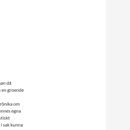
man då
h en groende
krönika om
hennes egna
stiskt
 i sak kunna