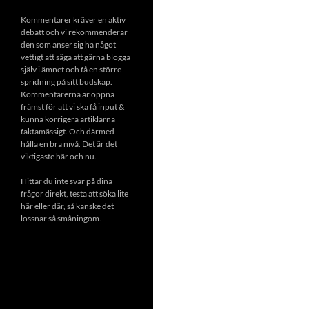
Kommentarer kräver en aktiv
debatt och vi rekommenderar
den som anser sig ha något
vettigt att säga att gärna blogga
själv i ämnet och få en större
spridning på sitt budskap.
Kommentarerna är öppna
främst för att vi ska få input &
kunna korrigera artiklarna
faktamässigt. Och därmed
hålla en bra nivå. Det är det
viktigaste här och nu.
Hittar du inte svar på dina
frågor direkt, testa att söka lite
här eller där, så kanske det
lossnar så småningom.