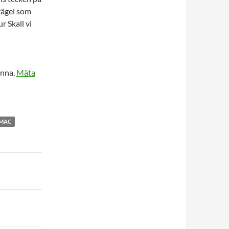
rägel som
r Skall vi
onna,
Mäta
MAC