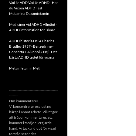
Vad är ADD
Vad är ADHD
-
Har
du Vuxen ADHD Test
Metamina Dexamfetamin
-
Mediciner vid ADHD Allmänt
-
ADHD information för läkare
ADHD historia Del 4 Charles
Bradley 1937 - Benzedrine
-
Concerta + Alkohol = Nej
-
Det
bästa ADHD testet för vuxna
Metamfetamin Meth
----------------------------------------
-------
Om kommentarer
Vi koncentrerar oss just nu
hårt på annat arbete. Vilket gör
att frågor kommentarer, etc,
kommer i tredje eller fjärde
hand. Vi tackar djupt för visad
förståelse för det.