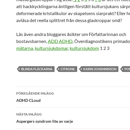
att hackkycklingarna äntligen förstått kultursjukans särp
deformerade kristallkulor av skapelsens siarprakt? Eller hu
avläsa det reella splittret från dessa glaskroppar små?
Läs även andra bloggares åsikter om Författarinnan och
bostavsbarnen,
ADD ADHD
, Överdiagnostikens primad
mätarna
,
kultursjukdomar
,
kultursjukdom
1 2 3
BLINDA FLÄCKARNA
CITRONIL
KARIN JOHANNISSON
PO
Inläggsnavigering
FÖREGÅENDE INLÄGG
ADHD CLoud
NÄSTA INLÄGG
Aspergers syndrom lite av varje