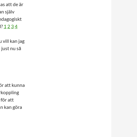
as att de är
n själv
pedagogiskt
l?
1
2
3
4
 vill kan jag
 just nu så
för att kunna
rkoppling
för att
an kan göra