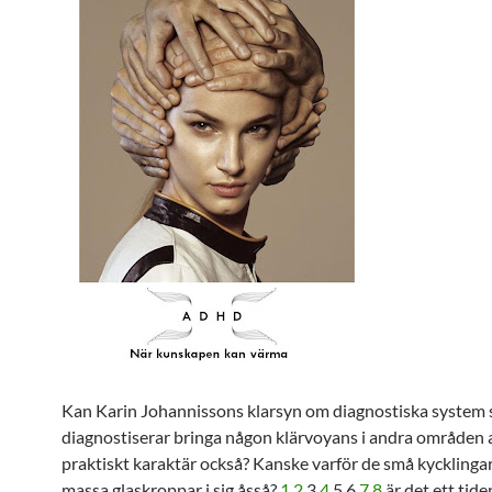
Kan Karin Johannissons klarsyn om diagnostiska system
diagnostiserar bringa någon klärvoyans i andra områden a
praktiskt karaktär också? Kanske varför de små kycklinga
massa glaskroppar i sig åsså?
1
2
3
4
5 6
7
8
är det ett tid