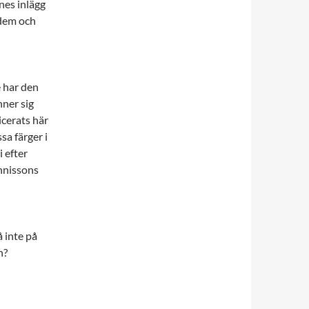
nes inlägg
 dem och
e har den
nner sig
icerats här
sa färger i
i efter
nnissons
å inte på
n?