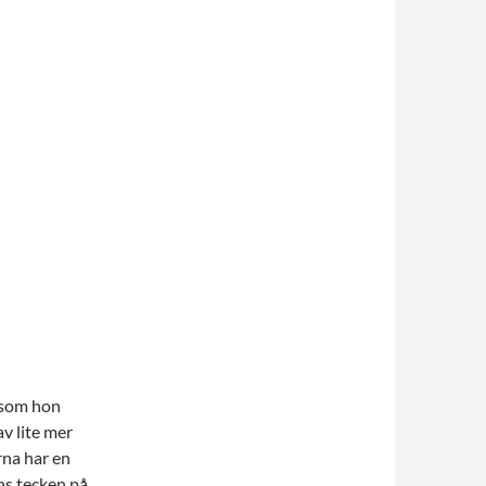
 som hon
v lite mer
rna har en
ens tecken på