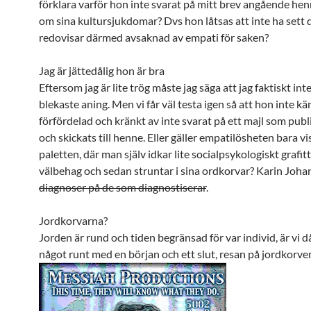
förklara varför hon inte svarat på mitt brev angående hen
om sina kultursjukdomar? Dvs hon låtsas att inte ha sett
redovisar därmed avsaknad av empati för saken?
Jag är jättedålig hon är bra
Eftersom jag är lite trög måste jag säga att jag faktiskt int
blekaste aning. Men vi får väl testa igen så att hon inte kä
förfördelad och kränkt av inte svarat på ett majl som publ
och skickats till henne. Eller gäller empatilösheten bara vis
paletten, där man själv idkar lite socialpsykologiskt grafitt
välbehag och sedan struntar i sina ordkorvar? Karin Joha
diagnoser på de som diagnostiserar
.
Jordkorvarna?
Jorden är rund och tiden begränsad för var individ, är vi d
något runt med en början och ett slut, resan på jordkorve