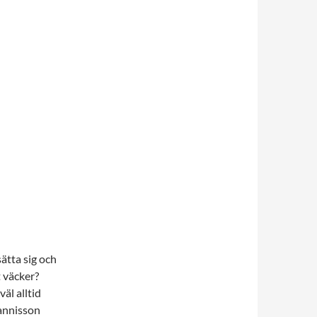
sätta sig och
t väcker?
äl alltid
hannisson