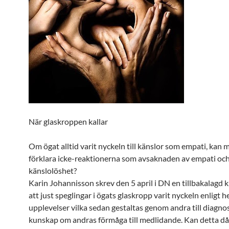
När glaskroppen kallar
Om ögat alltid varit nyckeln till känslor som empati, kan 
förklara icke-reaktionerna som avsaknaden av empati oc
känslolöshet?
Karin Johannisson skrev den 5 april i DN en tillbakalagd 
att just speglingar i ögats glaskropp varit nyckeln enligt 
upplevelser vilka sedan gestaltas genom andra till diagno
kunskap om andras förmåga till medlidande. Kan detta då