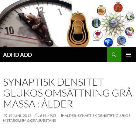
Hoppa
till
innehåll
ADHD ADD
PRIMÄR
MENY
SYNAPTISK DENSITET
GLUKOS OMSÄTTNING GRÅ
MASSA : ÅLDER
15 JUNI, 2012
616 × 905
ÅLDER: SYNAPTISK DENSITET, GLUKOS
METABOLISM & GRÅ SUBSTANS