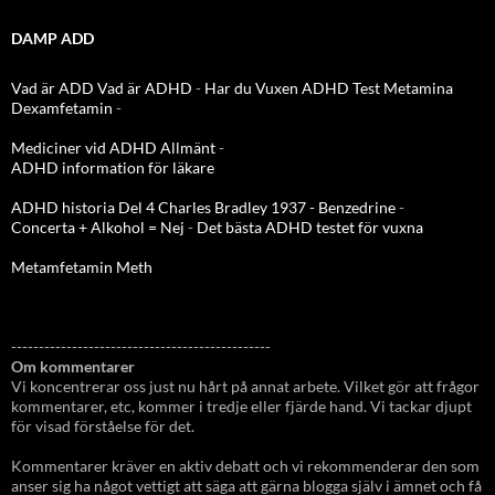
DAMP ADD
Vad är ADD
Vad är ADHD
-
Har du Vuxen ADHD Test
Metamina
Dexamfetamin
-
Mediciner vid ADHD Allmänt
-
ADHD information för läkare
ADHD historia Del 4 Charles Bradley 1937 - Benzedrine
-
Concerta + Alkohol = Nej
-
Det bästa ADHD testet för vuxna
Metamfetamin Meth
-----------------------------------------------
Om kommentarer
Vi koncentrerar oss just nu hårt på annat arbete. Vilket gör att frågor
kommentarer, etc, kommer i tredje eller fjärde hand. Vi tackar djupt
för visad förståelse för det.
Kommentarer kräver en aktiv debatt och vi rekommenderar den som
anser sig ha något vettigt att säga att gärna blogga själv i ämnet och få