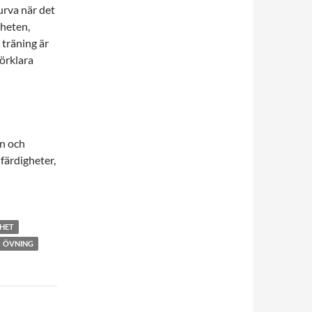
rva när det
heten,
 träning är
förklara
en och
färdigheter,
HET
ÖVNING