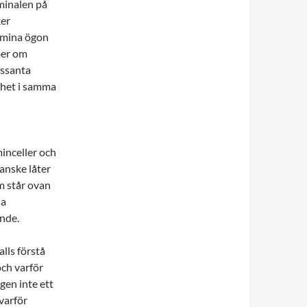
minalen på
ker
 mina ögon
 ber om
essanta
ighet i samma
inceller och
kanske låter
m står ovan
la
ande.
alls förstå
och varför
gen inte ett
varför