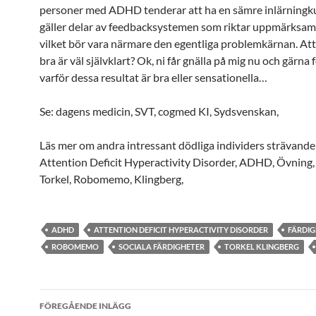
personer med ADHD tenderar att ha en sämre inlärningku
gäller delar av feedbacksystemen som riktar uppmärksam
vilket bör vara närmare den egentliga problemkärnan. Att
bra är väl självklart? Ok, ni får gnälla på mig nu och gärna 
varför dessa resultat är bra eller sensationella…
Se: dagens medicin, SVT, cogmed KI, Sydsvenskan,
Läs mer om andra intressant dödliga individers strävand
Attention Deficit Hyperactivity Disorder, ADHD, Övning, 
Torkel, Robomemo, Klingberg,
ADHD
ATTENTION DEFICIT HYPERACTIVITY DISORDER
FÄRDIG
ROBOMEMO
SOCIALA FÄRDIGHETER
TORKEL KLINGBERG
Inläggsnavigering
FÖREGÅENDE INLÄGG