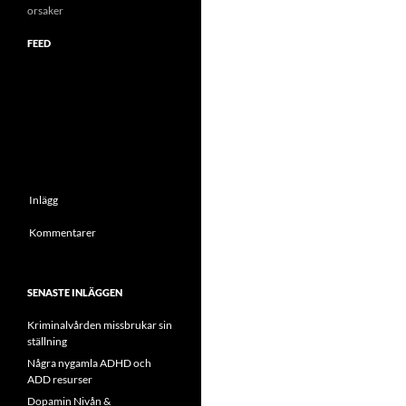
orsaker
FEED
Inlägg
Kommentarer
SENASTE INLÄGGEN
Kriminalvården missbrukar sin
ställning
Några nygamla ADHD och
ADD resurser
Dopamin Nivån &