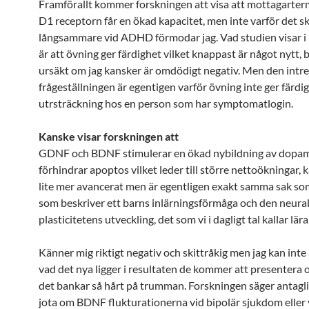
Framförallt kommer forskningen att visa att mottagarter
D1 receptorn får en ökad kapacitet, men inte varför det s
långsammare vid ADHD förmodar jag. Vad studien visar i
är att övning ger färdighet vilket knappast är något nytt,
ursäkt om jag kansker är omdödigt negativ. Men den intr
frågeställningen är egentigen varför övning inte ger färd
utrsträckning hos en person som har symptomatlogin.
Kanske visar forskningen att
GDNF och BDNF stimulerar en ökad nybildning av dopam
förhindrar apoptos vilket leder till större nettoökningar, 
lite mer avancerat men är egentligen exakt samma sak so
som beskriver ett barns inlärningsförmåga och den neura
plasticitetens utveckling, det som vi i dagligt tal kallar lär
Känner mig riktigt negativ och skittråkig men jag kan inte 
vad det nya ligger i resultaten de kommer att presentera 
det bankar så hårt på trumman. Forskningen säger antagli
jota om BDNF flukturationerna vid bipolär sjukdom eller 