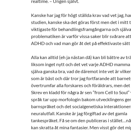
realtime. – Ungen självt.
Kanske har jag för högt ställda krav vad vet jag, har
studien, kanske ska det göras först men det i mitt 
viktigaste för behandlingsframgångarna och själva
problematiken är varför vissa saker blir svårare at
ADHD och vad man gör åt det på effektivaste sätt l
Alla kan alltid (eh ja nästan då) kan bli bättre av tr
liksom inget nytt och det vet varje ADHD mamma
själva ganska bra, vad de däremot inte vet är vilke
som är bäst och där tror jag fortfarande att barnet
övertrumfar alla forskares och föräldrars, men det 
Skrev en kladd för några år sen ”from Cell to Soul” 
språk tar upp morfologin bakom utvecklingens gen
barnspråket och det socialgenetiska interaktione
neuralutfall. Kanske är jag förgiftad av det gamla
tankespråket. Få se om den publiceras i stället…
kan skratta åt mina fantasier. Men visst gör det mi