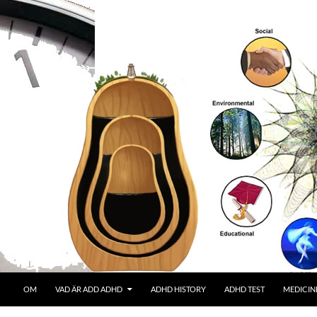
OM
VAD ÄR ADD ADHD
ADHD HISTORY
ADHD TEST
MEDICIN