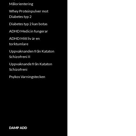
Målorientering
Whey Proteinpulver mot
Diabetes typ 2
Diabetes typ 2 kan botas
ADHD Medicin fungerar
ADHD Mitt liv är en
torktumlare
Uppvaknanden från Kataton
Schizofreni II
Uppvaknande från Kataton
Schizofreni
Psykos Varningstecken
DAMP ADD