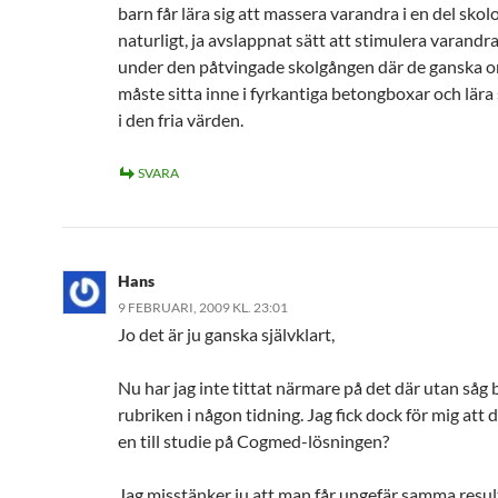
barn får lära sig att massera varandra i en del skolo
naturligt, ja avslappnat sätt att stimulera varandra
under den påtvingade skolgången där de ganska o
måste sitta inne i fyrkantiga betongboxar och lära 
i den fria värden.
SVARA
Hans
9 FEBRUARI, 2009 KL. 23:01
Jo det är ju ganska självklart,
Nu har jag inte tittat närmare på det där utan såg 
rubriken i någon tidning. Jag fick dock för mig att 
en till studie på Cogmed-lösningen?
Jag misstänker ju att man får ungefär samma resu