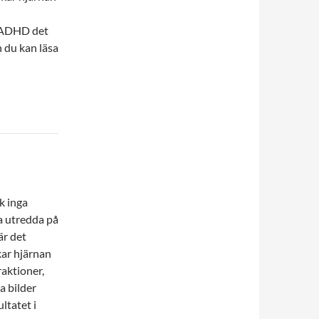
d ADHD det
 du kan läsa
k inga
a utredda på
är det
kar hjärnan
raktioner,
a bilder
ltatet i