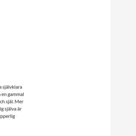
 självklara
på en gammal
ch själ. Mer
g själva är
ypperlig