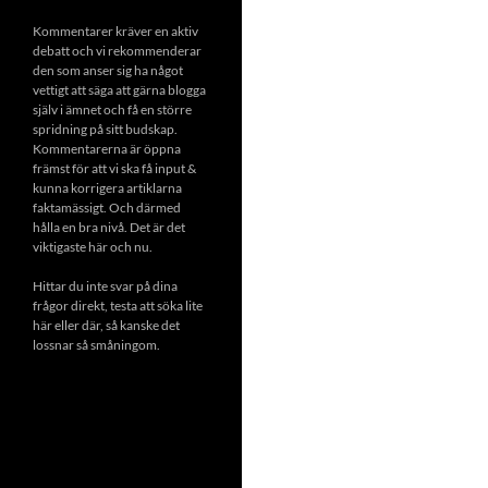
Kommentarer kräver en aktiv
debatt och vi rekommenderar
den som anser sig ha något
vettigt att säga att gärna blogga
själv i ämnet och få en större
spridning på sitt budskap.
Kommentarerna är öppna
främst för att vi ska få input &
kunna korrigera artiklarna
faktamässigt. Och därmed
hålla en bra nivå. Det är det
viktigaste här och nu.
Hittar du inte svar på dina
frågor direkt, testa att söka lite
här eller där, så kanske det
lossnar så småningom.