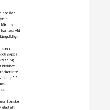
 inte läst
tycke
 kärnan i
t hantera vid
ångsiktigt.
äning är
 och pappa
n träning
s klokhet
räcker inte.
vilken på 2
esis. -
rnas
någon kanske
g glad att