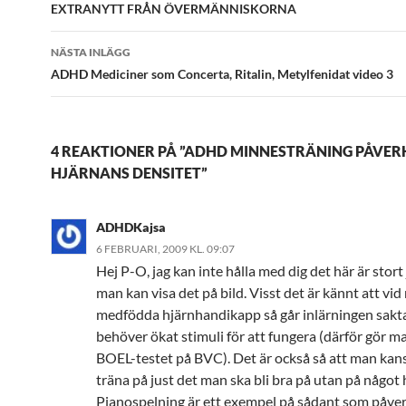
EXTRANYTT FRÅN ÖVERMÄNNISKORNA
NÄSTA INLÄGG
ADHD Mediciner som Concerta, Ritalin, Metylfenidat video 3
4 REAKTIONER PÅ ”ADHD MINNESTRÄNING PÅVE
HJÄRNANS DENSITET”
ADHDKajsa
6 FEBRUARI, 2009 KL. 09:07
Hej P-O, jag kan inte hålla med dig det här är stort 
man kan visa det på bild. Visst det är kännt att vid
medfödda hjärnhandikapp så går inlärningen sakta
behöver ökat stimuli för att fungera (därför gör m
BOEL-testet på BVC). Det är också så att man kans
träna på just det man ska bli bra på utan på något 
Pianospelning är ett exempel på sådant som påve