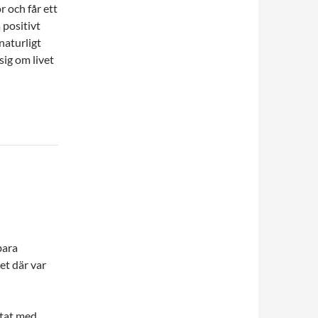
r och får ett
 positivt
naturligt
sig om livet
bara
det där var
ltat med