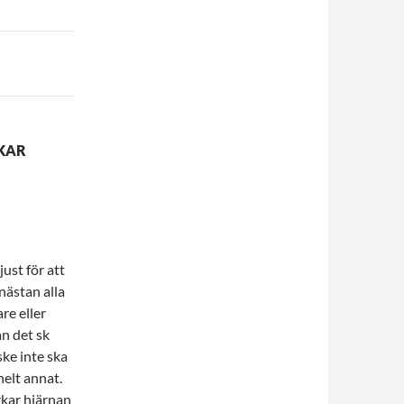
RKAR
just för att
 nästan alla
re eller
an det sk
ke inte ska
helt annat.
rkar hjärnan