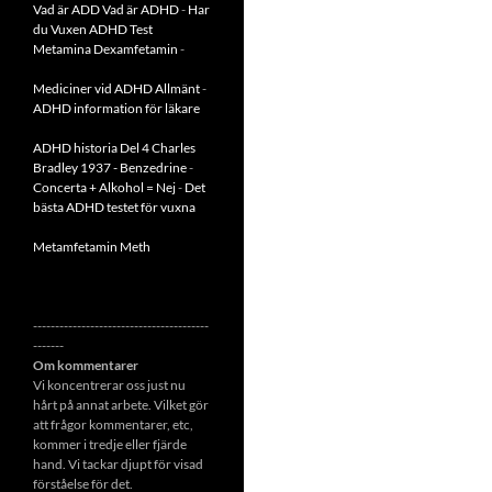
Vad är ADD
Vad är ADHD
-
Har
du Vuxen ADHD Test
Metamina Dexamfetamin
-
Mediciner vid ADHD Allmänt
-
ADHD information för läkare
ADHD historia Del 4 Charles
Bradley 1937 - Benzedrine
-
Concerta + Alkohol = Nej
-
Det
bästa ADHD testet för vuxna
Metamfetamin Meth
----------------------------------------
-------
Om kommentarer
Vi koncentrerar oss just nu
hårt på annat arbete. Vilket gör
att frågor kommentarer, etc,
kommer i tredje eller fjärde
hand. Vi tackar djupt för visad
förståelse för det.