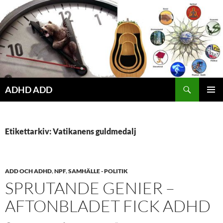
Hoppa
till
innehåll
ADHD ADD
PRIMÄR
MENY
Etikettarkiv: Vatikanens guldmedalj
ADD OCH ADHD
,
NPF
,
SAMHÄLLE - POLITIK
SPRUTANDE GENIER –
AFTONBLADET FICK ADHD