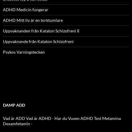
ADHD Medicin fungerar
ADHD Mitt liv är en torktumlare
Uppvaknanden från Kataton Schizofreni II
Uppvaknande från Kataton Schizofreni
Psykos Varningstecken
DAMP ADD
Vad är ADD
Vad är ADHD
-
Har du Vuxen ADHD Test
Metamina
Dexamfetamin
-