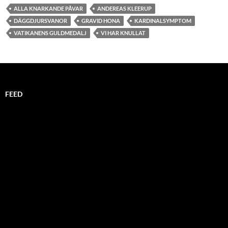
ALLA KNARKANDE PÅVAR
ANDEREAS KLEERUP
DÄGGDJURSVANOR
GRAVID HONA
KARDINALSYMPTOM
VATIKANENS GULDMEDALJ
VI HAR KNULLAT
FEED