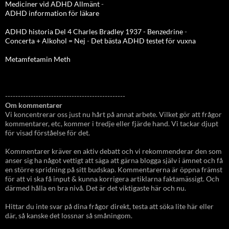
Mediciner vid ADHD Allmänt
-
ADHD information för läkare
ADHD historia Del 4 Charles Bradley 1937 - Benzedrine
-
Concerta + Alkohol = Nej
-
Det bästa ADHD testet för vuxna
Metamfetamin Meth
-----------------------------------------------
Om kommentarer
Vi koncentrerar oss just nu hårt på annat arbete. Vilket gör att frågor
kommentarer, etc, kommer i tredje eller fjärde hand. Vi tackar djupt
för visad förståelse för det.
Kommentarer kräver en aktiv debatt och vi rekommenderar den som
anser sig ha något vettigt att säga att gärna blogga själv i ämnet och få
en större spridning på sitt budskap. Kommentarerna är öppna främst
för att vi ska få input & kunna korrigera artiklarna faktamässigt. Och
därmed hålla en bra nivå. Det är det viktigaste här och nu.
Hittar du inte svar på dina frågor direkt, testa att söka lite här eller
där, så kanske det lossnar så småningom.