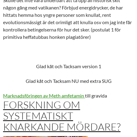
Skulle det inte vara underbart att ta upp all historisk skit
någon gång med vatikanen? Förbjud energidrycker, de har
hittats hemma hos yngre personer som knullat, rent
evolutionsmässigt är det orimligt att knulla osv om jag inte får
kontrollera betingelserna för hur det sker. (postulat 1 för
primitiva heffatubbas honken plagiatörer)
Glad kåt och Tacksam version 1
Glad kåt och Tacksam NU med extra SUG
Marknadsföringen av Meth amfetamin
till gravida
FORSKNING OM
SYSTEMATISKT
KNARKANDE MÖRDARE?