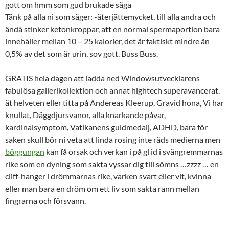
gott om hmm som gud brukade säga
Tänk på alla ni som säger: -äterjättemycket, till alla andra och
ändå stinker ketonkroppar, att en normal spermaportion bara
innehåller mellan 10 – 25 kalorier, det är faktiskt mindre än
0,5% av det som är urin, sov gott. Buss Buss.
GRATIS hela dagen att ladda ned Windowsutvecklarens
fabulösa gallerikollektion och annat hightech superavancerat.
ät helveten eller titta på Andereas Kleerup, Gravid hona, Vi har
knullat, Däggdjursvanor, alla knarkande påvar,
kardinalsymptom, Vatikanens guldmedalj, ADHD, bara för
saken skull bör ni veta att linda rosing inte räds medierna men
böggungan
kan få orsak och verkan i på gl id i svängremmarnas
rike som en dyning som sakta vyssar dig till sömns …zzzz … en
cliff-hanger i drömmarnas rike, varken svart eller vit, kvinna
eller man bara en dröm om ett liv som sakta rann mellan
fingrarna och försvann.