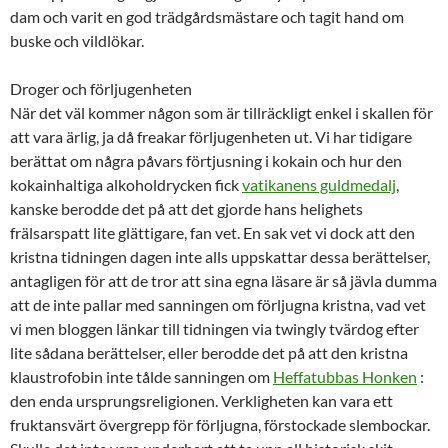
dam och varit en god trädgårdsmästare och tagit hand om
buske och vildlökar.
Droger och förljugenheten
När det väl kommer någon som är tillräckligt enkel i skallen för
att vara ärlig, ja då freakar förljugenheten ut. Vi har tidigare
berättat om några påvars förtjusning i kokain och hur den
kokainhaltiga alkoholdrycken fick
vatikanens guldmedalj
,
kanske berodde det på att det gjorde hans helighets
frälsarspatt lite glättigare, fan vet. En sak vet vi dock att den
kristna tidningen dagen inte alls uppskattar dessa berättelser,
antagligen för att de tror att sina egna läsare är så jävla dumma
att de inte pallar med sanningen om förljugna kristna, vad vet
vi men bloggen länkar till tidningen via twingly tvärdog efter
lite sådana berättelser, eller berodde det på att den kristna
klaustrofobin inte tålde sanningen om
Heffatubbas Honken
:
den enda ursprungsreligionen. Verkligheten kan vara ett
fruktansvärt övergrepp för förljugna, förstockade slembockar.