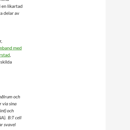
 en likartad
ra delar av
r,
samband med
rstad
,
 skilda
hålrum och
 via sina
int) och
A). B:T cell
ar svavel