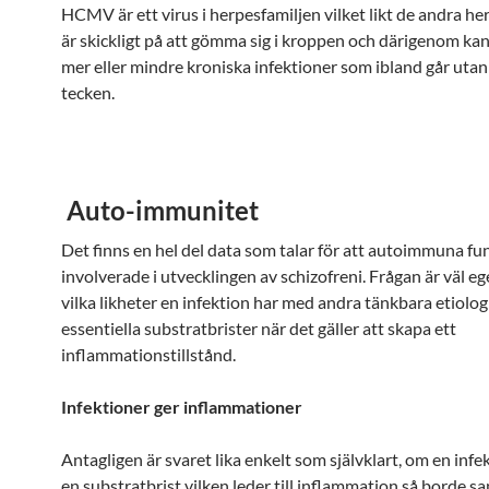
HCMV är ett virus i herpesfamiljen vilket likt de andra h
är skickligt på att gömma sig i kroppen och därigenom kan
mer eller mindre kroniska infektioner som ibland går utan
tecken.
Auto-immunitet
Det finns en hel del data som talar för att autoimmuna fu
involverade i utvecklingen av schizofreni. Frågan är väl eg
vilka likheter en infektion har med andra tänkbara etiolog
essentiella substratbrister när det gäller att skapa ett
inflammationstillstånd.
Infektioner ger inflammationer
Antagligen är svaret lika enkelt som självklart, om en infe
en substratbrist vilken leder till inflammation så borde 