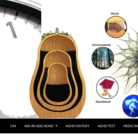
OM
VAD ÄR ADD ADHD
ADHD HISTORY
ADHD TEST
MEDICIN