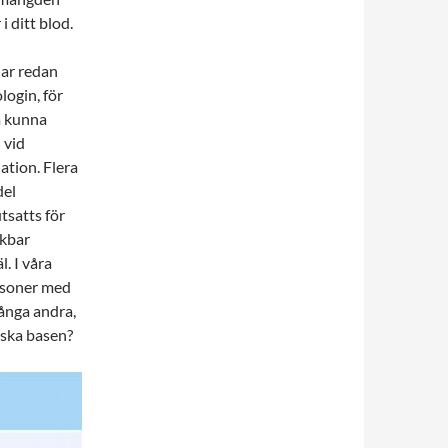
i ditt blod.
har redan
login, för
å kunna
 vid
ation. Flera
del
tsatts för
nkbar
. I våra
ersoner med
många andra,
ska basen?