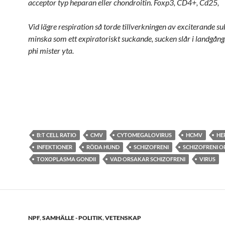
acceptor typ heparan eller chondroitin. Foxp3, CD4+, Cd25,
Vid lägre respiration så torde tillverkningen av exciterande s
minska som ett expiratoriskt suckande, sucken slår i landgång
phi mister yta.
B:T CELL RATIO
CMV
CYTOMEGALOVIRUS
HCMV
HE
INFEKTIONER
RÖDA HUND
SCHIZOFRENI
SCHIZOFRENI 
TOXOPLASMA GONDII
VAD ORSAKAR SCHIZOFRENI
VIRUS
NPF
,
SAMHÄLLE - POLITIK
,
VETENSKAP