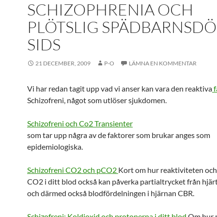
SCHIZOPHRENIA OCH
PLÖTSLIG SPÄDBARNSD
SIDS
21 DECEMBER, 2009
P-O
LÄMNA EN KOMMENTAR
Vi har redan tagit upp vad vi anser kan vara den reaktiva
f
Schizofreni, något som utlöser sjukdomen.
Schizofreni och Co2 Transienter
som tar upp några av de faktorer som brukar anges som
epidemiologiska.
Schizofreni CO2 och pCO2
Kort om hur reaktiviteten o
CO2 i ditt blod också kan påverka partialtrycket från hjä
och därmed också blodfördelningen i hjärnan CBR.
Schizofreni: Koldioxid och protonerna i ditt blod
Om hur 