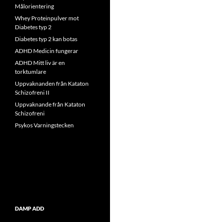
Målorientering
Whey Proteinpulver mot
Diabetes typ 2
Diabetes typ 2 kan botas
ADHD Medicin fungerar
ADHD Mitt liv är en
torktumlare
Uppvaknanden från Kataton
Schizofreni II
Uppvaknande från Kataton
Schizofreni
Psykos Varningstecken
DAMP ADD