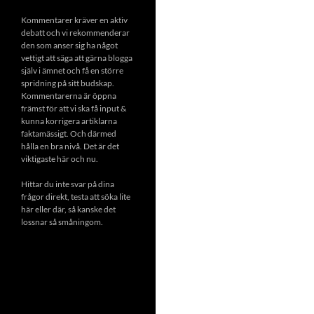
Kommentarer kräver en aktiv
debatt och vi rekommenderar
den som anser sig ha något
vettigt att säga att gärna blogga
själv i ämnet och få en större
spridning på sitt budskap.
Kommentarerna är öppna
främst för att vi ska få input &
kunna korrigera artiklarna
faktamässigt. Och därmed
hålla en bra nivå. Det är det
viktigaste här och nu.
Hittar du inte svar på dina
frågor direkt, testa att söka lite
här eller där, så kanske det
lossnar så småningom.