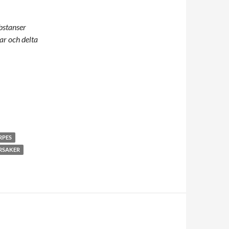
ubstanser
ar och delta
RPES
ORSAKER