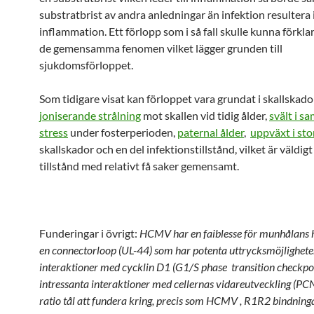
substratbrist av andra anledningar än infektion resultera i
inflammation. Ett förlopp som i så fall skulle kunna förkla
de gemensamma fenomen vilket lägger grunden till
sjukdomsförloppet.
Som tidigare visat kan förloppet vara grundat i skallskado
joniserande strålning
mot skallen vid tidig ålder,
svält i 
stress
under fosterperioden,
paternal ålder
,
uppväxt i sto
skallskador och en del infektionstillstånd, vilket är väldigt
tillstånd med relativt få saker gemensamt.
Funderingar i övrigt:
HCMV har en faiblesse för munhålans 
en connectorloop (UL-44) som har potenta uttrycksmöjligheter
interaktioner med cycklin D1 (G1/S phase transition checkpo
intressanta interaktioner med cellernas vidareutveckling (PCN
ratio tål att fundera kring, precis som HCMV , R1R2 bindning