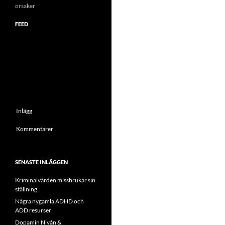
orsaker
FEED
Inlägg
Kommentarer
SENASTE INLÄGGEN
Kriminalvården missbrukar sin
ställning
Några nygamla ADHD och
ADD resurser
Dopamin Nivån &