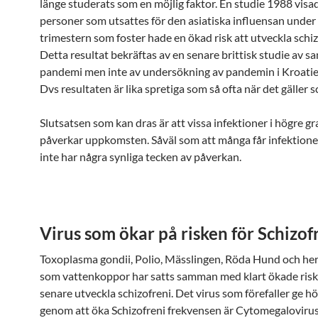
länge studerats som en möjlig faktor. En studie 1988 visa
personer som utsattes för den asiatiska influensan under
trimestern som foster hade en ökad risk att utveckla schiz
Detta resultat bekräftas av en senare brittisk studie av 
pandemi men inte av undersökning av pandemin i Kroati
Dvs resultaten är lika spretiga som så ofta när det gäller s
Slutsatsen som kan dras är att vissa infektioner i högre g
påverkar uppkomsten. Såväl som att många får infektion
inte har några synliga tecken av påverkan.
Virus som ökar på risken för Schizof
Toxoplasma gondii, Polio, Mässlingen, Röda Hund och he
som vattenkoppor har satts samman med klart ökade riske
senare utveckla schizofreni. Det virus som förefaller ge hö
genom att öka Schizofreni frekvensen är Cytomegalovir