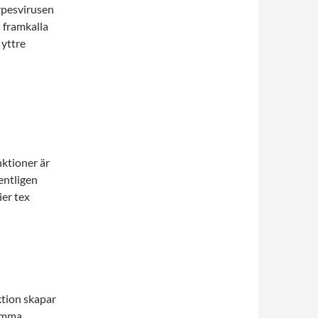
erpesvirusen
 framkalla
 yttre
nktioner är
entligen
ier tex
ktion skapar
samma