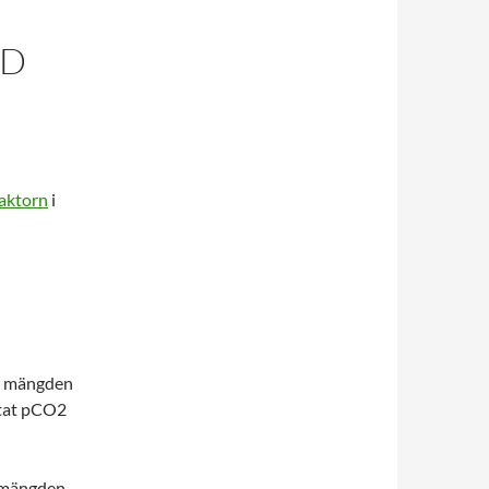
ÖD
aktorn
i
ch mängden
rtat pCO2
mängden