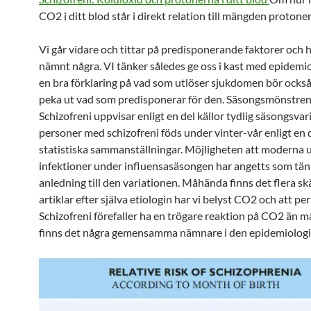
CO2 i ditt blod står i direkt relation till mängden protoner 
Vi går vidare och tittar på predisponerande faktorer och 
nämnt några. VI tänker således ge oss i kast med epidemio
en bra förklaring på vad som utlöser sjukdomen bör ocks
peka ut vad som predisponerar för den. Säsongsmönstren
Schizofreni uppvisar enligt en del källor tydlig säsongsvari
personer med schizofreni föds under vinter-vår enligt en 
statistiska sammanställningar. Möjligheten att moderna u
infektioner under influensasäsongen har angetts som tä
anledning till den variationen. Måhända finns det flera skäl
artiklar efter själva etiologin har vi belyst CO2 och att p
Schizofreni förefaller ha en trögare reaktion på CO2 än 
finns det några gemensamma nämnare i den epidemiologi