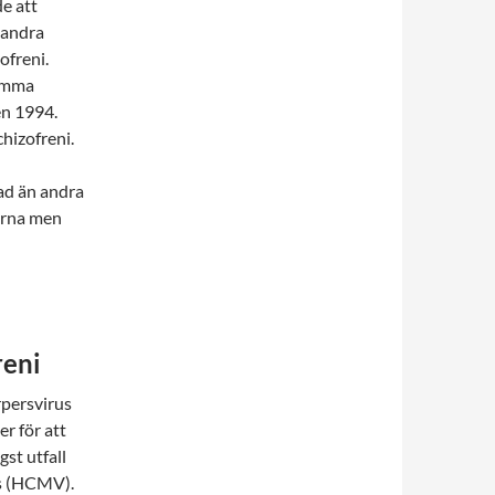
de att
 andra
ofreni.
samma
en 1994.
chizofreni.
rad än andra
erna men
reni
rpersvirus
r för att
gst utfall
us (HCMV).