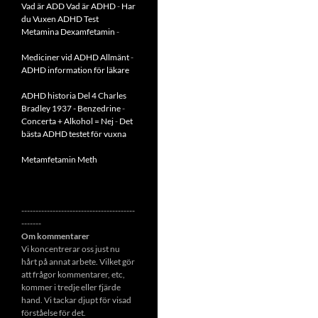
Vad är ADD
Vad är ADHD
-
Har
du Vuxen ADHD Test
Metamina Dexamfetamin
-
Mediciner vid ADHD Allmänt
-
ADHD information för läkare
ADHD historia Del 4 Charles
Bradley 1937 - Benzedrine
-
Concerta + Alkohol = Nej
-
Det
bästa ADHD testet för vuxna
Metamfetamin Meth
----------------------------------------
-------
Om kommentarer
Vi koncentrerar oss just nu
hårt på annat arbete. Vilket gör
att frågor kommentarer, etc,
kommer i tredje eller fjärde
hand. Vi tackar djupt för visad
förståelse för det.