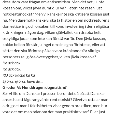
dessutom vara frågan om antisemitism. Men det vet ju inte
kossan om, vilket jävla dumt djur va? Heter inte rasen just
nötkreatur också? Men vi kanske inte ska kritisera kossan just
nu. Men däremot kanske vi ska ta historien om nötkreaturens
domesticering och orsaken till kons involvering i den religiösa
kränkningen någon dag, vilken självfallet kan drabba helt
oskyldiga judar som inte kan förstå varför. Den jävla kossan,
kokko bellon förstår ju inget om sin egna förintelse, eller att
sättet den ska förintas på kan vara kränkande för viktiga
personers religiösa övertygelser, vilken jävla kossa va?
Ko ack ack
Ko ack ack,
KO ack kacka ka ka
Ej öron ej öron hava de…
Grodor Vs Hunddragen dogmatism?
Ser vi lite om Danskar i pressen beror det då på att Danskar
anses ha ett lågt rangvärde rent etniskt? Givetvis uttalar man
aldrig det man i faktiskheten visar genom praktiken, men hur
vore det om man talar om det man praktiskt visar? Eller just