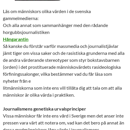
Läs om människors olika värden i de svenska
gammelmedierna:
Och alla annat som sammanhänger med den rådande
horgubbsjournalistik
en
Hångarantin
Så kanske du förstår varför massmedia och journalistjävlar
jämt tiger om vissa saker och de rasistiska grunderna med alla
de andra värderande stereotyper som styr bokstavsbarnen
(orden) i det prostituerade människovärdets rasideologiska
förfiningssalonger, vilka bestämmer vad du får läsa som
nyheter från e
litmänniskorna som inte ens vill tillåta dig att tala om att alla
människor är olika värda i praktiken.
Journalismens genetiska urvalsprinciper
Vissa människor får inte ens vård i Sverige men det anser inte
pressen vara värt att notera om, vad kan det bero på annat än
dessa medmänniskors låga värde i journalismens