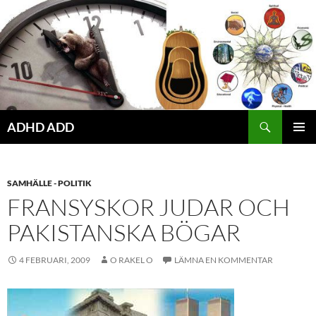
Hoppa
till
innehåll
ADHD ADD
PRIMÄR
MENY
SAMHÄLLE - POLITIK
FRANSYSKOR JUDAR OCH
PAKISTANSKA BÖGAR
4 FEBRUARI, 2009
O RAKEL O
LÄMNA EN KOMMENTAR