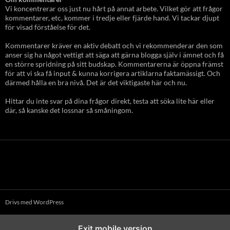
Vi koncentrerar oss just nu hårt på annat arbete. Vilket gör att frågor
kommentarer, etc, kommer i tredje eller fjärde hand. Vi tackar djupt
för visad förståelse för det.
Kommentarer kräver en aktiv debatt och vi rekommenderar den som
anser sig ha något vettigt att säga att gärna blogga själv i ämnet och få
en större spridning på sitt budskap. Kommentarerna är öppna främst
för att vi ska få input & kunna korrigera artiklarna faktamässigt. Och
därmed hålla en bra nivå. Det är det viktigaste här och nu.
Hittar du inte svar på dina frågor direkt, testa att söka lite här eller
där, så kanske det lossnar så småningom.
Drivs med WordPress
Exit mobile version