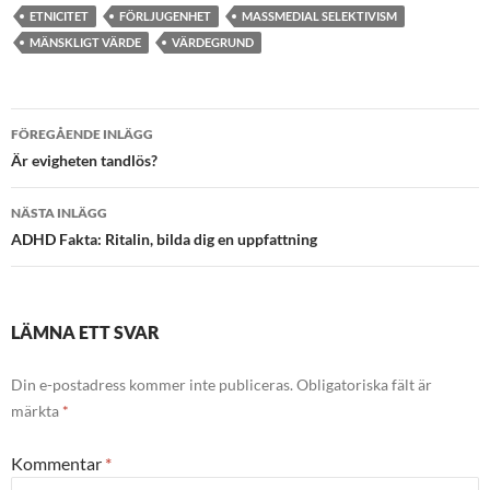
ETNICITET
FÖRLJUGENHET
MASSMEDIAL SELEKTIVISM
MÄNSKLIGT VÄRDE
VÄRDEGRUND
Inläggsnavigering
FÖREGÅENDE INLÄGG
Är evigheten tandlös?
NÄSTA INLÄGG
ADHD Fakta: Ritalin, bilda dig en uppfattning
LÄMNA ETT SVAR
Din e-postadress kommer inte publiceras.
Obligatoriska fält är
märkta
*
Kommentar
*