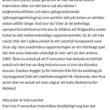
människor eller om det beror på alla idioter i
evighetskonflikten och dess självgraviterande
självupptagenhetsgrop som spritter skit på resten av världen
sedan alltför länge. Vad tror du? Eller är de befintliga
oproportionaliteterna inte ens är tillåtna att ifrågasätta under
hotet av det mellanmänskliga vapenskrammlet: du är väl inte
rasist. När det i själva verket är ett rasistisk fundament som
visar sig i den snedvridna rapporteringen av ett mörklagt spel
där den enes lidanden ständigt är mer värt än den andres.
OBS! Tänk nu också på att Fransyskor kan betyda en köttbit
också och det har en lång historia som vi inte ska förneka
kossan. (tanken bygger ju för helvete från första andetag på
styckegodset från ett slaktteknologiskt lik-tänkande, den fina
arten äter en annat art men vägrar att kalla likdelarna för:
likdelar)
Alla judar är inte rasister
Kan inte Fransyskan framställas blodfattigt nog kan det