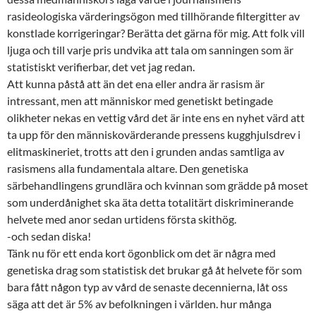
rasideologiska värderingsögon med tillhörande filtergitter av
konstlade korrigeringar? Berätta det gärna för mig. Att folk vill
ljuga och till varje pris undvika att tala om sanningen som är
statistiskt verifierbar, det vet jag redan.
Att kunna påstå att än det ena eller andra är rasism är
intressant, men att människor med genetiskt betingade
olikheter nekas en vettig vård det är inte ens en nyhet värd att
ta upp för den människovärderande pressens kugghjulsdrev i
elitmaskineriet, trotts att den i grunden andas samtliga av
rasismens alla fundamentala altare. Den genetiska
särbehandlingens grundlära och kvinnan som grädde på moset
som underdånighet ska äta detta totalitärt diskriminerande
helvete med anor sedan urtidens första skithög.
-och sedan diska!
Tänk nu för ett enda kort ögonblick om det är några med
genetiska drag som statistisk det brukar gå åt helvete för som
bara fått någon typ av vård de senaste decennierna, låt oss
säga att det är 5% av befolkningen i världen. hur många