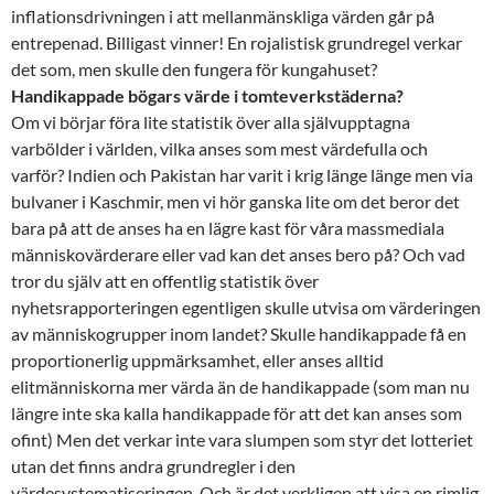
inflationsdrivningen i att mellanmänskliga värden går på
entrepenad. Billigast vinner! En rojalistisk grundregel verkar
det som, men skulle den fungera för kungahuset?
Handikappade bögars värde i tomteverkstäderna?
Om vi börjar föra lite statistik över alla självupptagna
varbölder i världen, vilka anses som mest värdefulla och
varför? Indien och Pakistan har varit i krig länge länge men via
bulvaner i Kaschmir, men vi hör ganska lite om det beror det
bara på att de anses ha en lägre kast för våra massmediala
människovärderare eller vad kan det anses bero på? Och vad
tror du själv att en offentlig statistik över
nyhetsrapporteringen egentligen skulle utvisa om värderingen
av människogrupper inom landet? Skulle handikappade få en
proportionerlig uppmärksamhet, eller anses alltid
elitmänniskorna mer värda än de handikappade (som man nu
längre inte ska kalla handikappade för att det kan anses som
ofint) Men det verkar inte vara slumpen som styr det lotteriet
utan det finns andra grundregler i den
värdesystematiseringen. Och är det verkligen att visa en rimlig