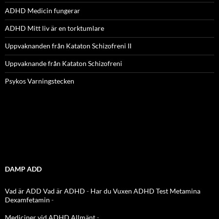
ADHD Medicin fungerar
ADHD Mitt liv är en torktumlare
Uppvaknanden från Kataton Schizofreni II
Uppvaknande från Kataton Schizofreni
Psykos Varningstecken
DAMP ADD
Vad är ADD
Vad är ADHD
-
Har du Vuxen ADHD Test
Metamina
Dexamfetamin
-
Mediciner vid ADHD Allmänt
-