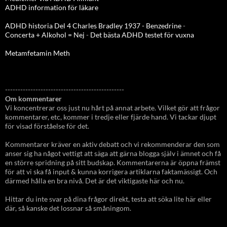
ADHD information för läkare
ADHD historia Del 4 Charles Bradley 1937 - Benzedrine
-
Concerta + Alkohol = Nej
-
Det bästa ADHD testet för vuxna
Metamfetamin Meth
-----------------------------------------------
Om kommentarer
Vi koncentrerar oss just nu hårt på annat arbete. Vilket gör att frågor
kommentarer, etc, kommer i tredje eller fjärde hand. Vi tackar djupt
för visad förståelse för det.
Kommentarer kräver en aktiv debatt och vi rekommenderar den som
anser sig ha något vettigt att säga att gärna blogga själv i ämnet och få
en större spridning på sitt budskap. Kommentarerna är öppna främst
för att vi ska få input & kunna korrigera artiklarna faktamässigt. Och
därmed hålla en bra nivå. Det är det viktigaste här och nu.
Hittar du inte svar på dina frågor direkt, testa att söka lite här eller
där, så kanske det lossnar så småningom.